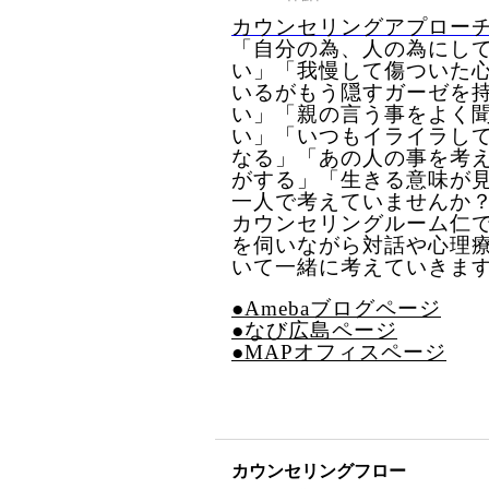
カウンセリングアプロー
「自分の為、人の為にし
い」「我慢して傷ついた
いるがもう隠すガーゼを
い」「親の言う事をよく
い」「いつもイライラし
なる」「あの人の事を考
がする」「生きる意味が
一人で考えていませんか
カウンセリングルーム仁
を伺いながら対話や心理
いて一緒に考えていきま
●Amebaブログページ
●なび広島ページ
●MAPオフィスページ
カウンセリングフロー