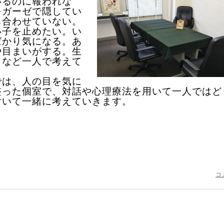
いるのに報われな
をガーゼで隠してい
ち合わせていない。
い子を止めたい。い
ばかり気になる。あ
や目まいがする。生
。など一人で考えて
では、人の目を気に
整った個室で、対話や心理療法を用いて一人ではど
付いて一緒に考えていきます。
コ