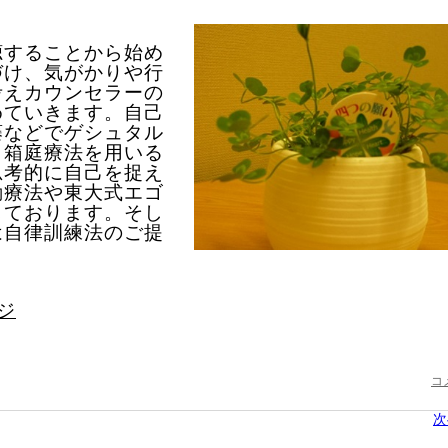
聴することから始め
づけ、気がかりや行
考えカウンセラーの
めていきます。自己
藤などでゲシュタル
、箱庭療法を用いる
思考的に自己を捉え
動療法や東大式エゴ
しております。そし
は自律訓練法のご提
ジ
コ
次