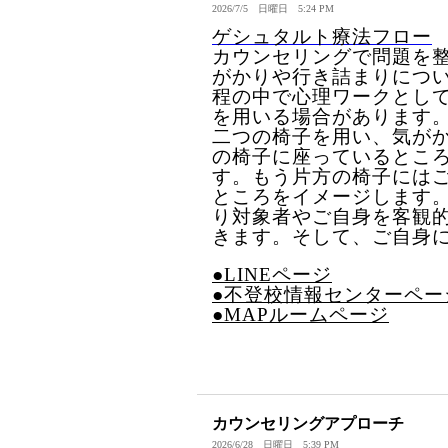
2026/7/5 日曜日 5:24 PM
ゲシュタルト療法フロー
カウンセリングで問題を
がかりや行き詰まりにつ
程の中で心理ワークとし
を用いる場合があります
二つの椅子を用い、気が
の椅子に座っているとこ
す。もう片方の椅子には
ところをイメージします
り対象者やご自身を客観
きます。そして、ご自身
●LINEページ
●不登校情報センターペー
●MAPルームページ
カウンセリングアプローチ
2026/6/28 日曜日 5:39 PM