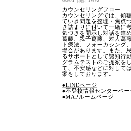
2026/6/14 日曜日 4:53 PM
カウンセリングフロー
カウンセリングでは、傾
ていき問題を整理・焦点
き詰まりに付いて一緒に
気づきを開示し対話を進
葛藤、親子葛藤、対人葛
ト療法、フォーカシング
場合があります。また、
るサポートとして認知行
グラムテストのご提案を
て、不安感などに対して
案をしております。
●LINEページ
●不登校情報センターペー
●MAPルームページ