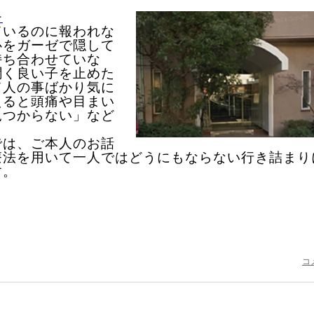
チ
ているのに報われな
心をガーゼで隠して
持ち合わせていな
聞く良い子を止めた
て人の事ばかり気に
えると頭痛や目まい
見つからない」など
？
では、ご本人のお話
療法を用いて一人ではどうにもならない行き詰まり
す。
コ