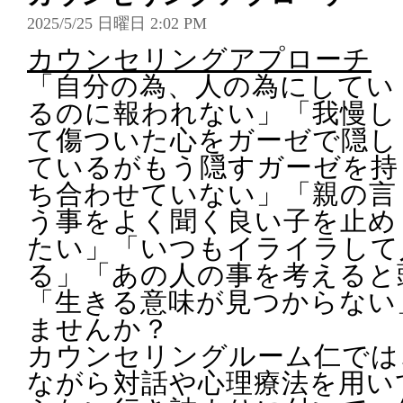
2025/5/25 日曜日 2:02 PM
カウンセリングアプローチ
「自分の為、人の為にしてい
るのに報われない」「我慢し
て傷ついた心をガーゼで隠し
ているがもう隠すガーゼを持
ち合わせていない」「親の言
う事をよく聞く良い子を止め
たい」「いつもイライラして
る」「あの人の事を考えると
「生きる意味が見つからない
ませんか？
カウンセリングルーム仁では
ながら対話や心理療法を用い