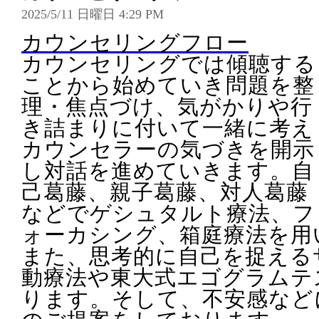
2025/5/11 日曜日 4:29 PM
カウンセリングフロー
カウンセリングでは傾聴する
ことから始めていき問題を整
理・焦点づけ、気がかりや行
き詰まりに付いて一緒に考え
カウンセラーの気づきを開示
し対話を進めていきます。自
己葛藤、親子葛藤、対人葛藤
などでゲシュタルト療法、フ
ォーカシング、箱庭療法を用
また、思考的に自己を捉える
動療法や東大式エゴグラムテ
ります。そして、不安感など