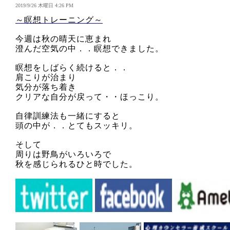
2019/9/26 木曜日 4:26 PM
～瞑想トレーニング～
今週は秋の晴天に恵まれ
澄んだ空気の中．．瞑想できました。
瞑想をしばらく続けると．．
肩こりが治まり
気分が落ち着き
クリアな自分が戻って・・ほっこり。
自律訓練法も一緒にすると
頭の中が．．とてもスッキリ。
そして
周りは野鳥がいろいろで
秋を感じられるひと時でした。